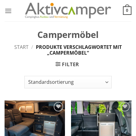
Zum
Inhalt
0
springen
Campermöbel
START
/
PRODUKTE VERSCHLAGWORTET MIT
„CAMPERMÖBEL“
FILTER
Add to
Add to
wishlist
wishlist