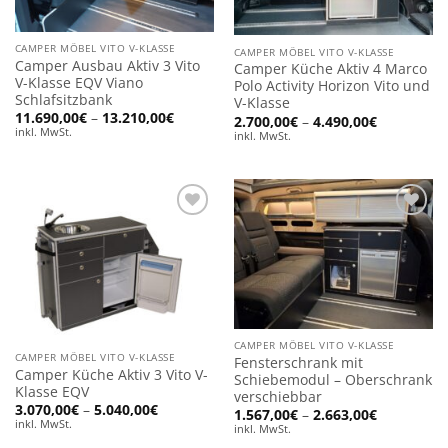
CAMPER MÖBEL VITO V-KLASSE
CAMPER MÖBEL VITO V-KLASSE
Camper Ausbau Aktiv 3 Vito
Camper Küche Aktiv 4 Marco
V-Klasse EQV Viano
Polo Activity Horizon Vito und
Schlafsitzbank
V-Klasse
Preisspanne:
11.690,00
€
–
13.210,00
€
Preisspan
2.700,00
€
–
4.490,00
€
11.690,00€
2.700,00€
inkl. MwSt.
inkl. MwSt.
bis
bis
13.210,00€
4.490,00€
Add to
Add to
wishlist
wishlist
CAMPER MÖBEL VITO V-KLASSE
CAMPER MÖBEL VITO V-KLASSE
Fensterschrank mit
Camper Küche Aktiv 3 Vito V-
Schiebemodul – Oberschrank
Klasse EQV
verschiebbar
Preisspanne:
3.070,00
€
–
5.040,00
€
Preisspan
1.567,00
€
–
2.663,00
€
3.070,00€
inkl. MwSt.
1.567,00€
inkl. MwSt.
bis
bis
5.040,00€