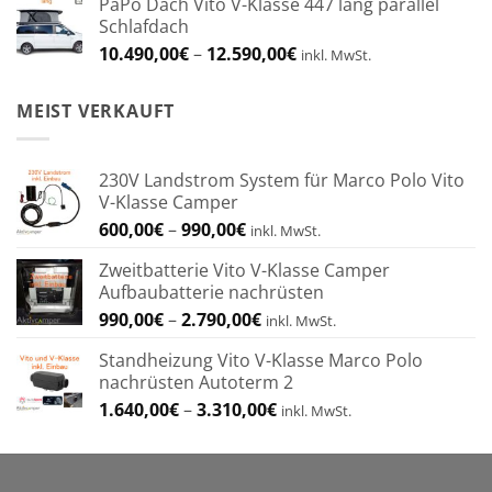
PaPo Dach Vito V-Klasse 447 lang parallel
bis
Schlafdach
4.274,00€
Preisspanne:
10.490,00
€
–
12.590,00
€
inkl. MwSt.
10.490,00€
bis
MEIST VERKAUFT
12.590,00€
230V Landstrom System für Marco Polo Vito
V-Klasse Camper
Preisspanne:
600,00
€
–
990,00
€
inkl. MwSt.
600,00€
Zweitbatterie Vito V-Klasse Camper
bis
Aufbaubatterie nachrüsten
990,00€
Preisspanne:
990,00
€
–
2.790,00
€
inkl. MwSt.
990,00€
Standheizung Vito V-Klasse Marco Polo
bis
nachrüsten Autoterm 2
2.790,00€
Preisspanne:
1.640,00
€
–
3.310,00
€
inkl. MwSt.
1.640,00€
bis
3.310,00€