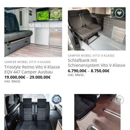
2.663,00€
Add to
Add to
wishlist
wishlist
CAMPER MÖBEL VITO V-KLASSE
Schlafbank mit
CAMPER MÖBEL VITO V-KLASSE
Schienensystem Vito V-Klasse
Triostyle Reimo Vito V-Klasse
Preisspan
6.790,00
€
–
8.750,00
€
EQV 447 Camper Ausbau
6.790,00€
inkl. MwSt.
Preisspanne:
19.000,00
€
–
29.000,00
€
bis
19.000,00€
8.750,00€
inkl. MwSt.
bis
29.000,00€
Add to
Add to
wishlist
wishlist