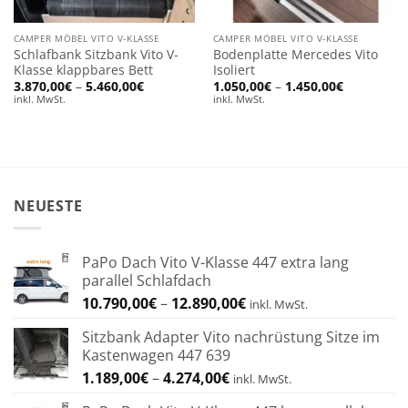
CAMPER MÖBEL VITO V-KLASSE
CAMPER MÖBEL VITO V-KLASSE
Schlafbank Sitzbank Vito V-
Bodenplatte Mercedes Vito
Klasse klappbares Bett
Isoliert
Preisspanne:
Preisspan
3.870,00
€
–
5.460,00
€
1.050,00
€
–
1.450,00
€
3.870,00€
1.050,00€
inkl. MwSt.
inkl. MwSt.
bis
bis
5.460,00€
1.450,00€
NEUESTE
PaPo Dach Vito V-Klasse 447 extra lang
parallel Schlafdach
Preisspanne:
10.790,00
€
–
12.890,00
€
inkl. MwSt.
10.790,00€
Sitzbank Adapter Vito nachrüstung Sitze im
bis
Kastenwagen 447 639
12.890,00€
Preisspanne:
1.189,00
€
–
4.274,00
€
inkl. MwSt.
1.189,00€