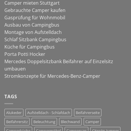
Camper mieten Stuttgart
Gebrauchte Camper kaufen
Gasprüfung für Wohnmobil
Ausbau von Campingbus
Montage von Aufstelldach
Schlaf Sitzbank Campingbus
Küche für Campingbus
Porta Potti Hocker
Mercedes Doppelsitzbank Beifahrer auf Einzelsitz
umbauen
Stromkonzepte für Mercedes-Benz-Camper
TAGS
Alukeder
Aufstelldach - Schlafdach
Beifahrerseite
Beifahrersitz
Beleuchtung
Blechwand
Camper
Camperküche
Campermöbel
Campervan
Citroën-Jumper