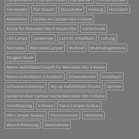
Fahrerseite
Fiat-Ducato
Glasscheibe
Heizung
Hochdach
Kederleiste
kochen im Camper Vito V-Klasse
Küche für Mercedes Vito V-Klasse EQV
Kühlschrank
LED-Lampe
Leselampe
Licht im Schlafdach
Lüftung
Mercedes
MercedesCamper
Multirail
Multirailregenrinne
Peugeot Boxer
Reimo Aufstelldach Easyfit für Mercedes Vito V-Klasse
Reimo Aufstelldach Schlafdach
Schiebefesnter
Schlafdach
Schwanenhalslampe
Sky-up Aufstelldach Ducato
Sprinter
spülen kochen Camper Küche Mercedes Vito V-Klasse
Standheizung
V-Klasse
Viano Camper Ausbau
Vito Camper Ausbau
Vitoconversion
Vitoküche
Warmluftheizung
Zweitbatterie