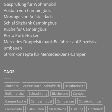
Gasprüfung für Wohnmobil
Ausbau von Campingbus
Montage von Aufstelldach
Schlaf Sitzbank Campingbus
Küche für Campingbus
Porta Potti Hocker
Mercedes Doppelsitzbank Beifahrer auf Einzelsitz
umbauen
Stromkonzepte für Mercedes-Benz-Camper
TAGS
Alukeder
Aufstelldach - Schlafdach
Beifahrerseite
Beifahrersitz
Beleuchtung
Blechwand
Camper
Camperküche
Campermöbel
Campervan
Citroën-Jumper
Fahrerseite
Fiat-Ducato
Glasscheibe
Heizung
Hochdach