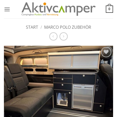
Zum
Inhalt
0
springen
START
/
MARCO POLO ZUBEHÖR
Add to
wishlist