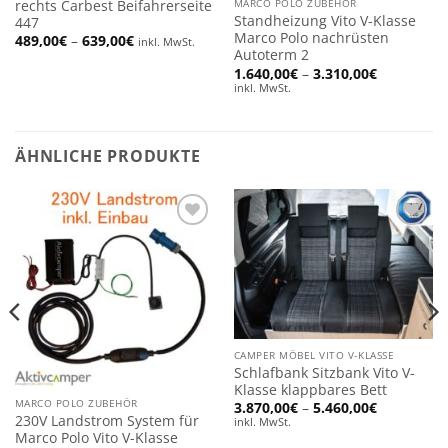
rechts Carbest Beifahrerseite
MARCO POLO ZUBEHÖR
Standheizung Vito V-Klasse
447
Marco Polo nachrüsten
Preisspanne:
489,00
€
–
639,00
€
inkl. MwSt.
489,00€
Autoterm 2
bis
Preisspan
1.640,00
€
–
3.310,00
€
:
639,00€
1.640,00€
inkl. MwSt.
bis
3.310,00€
ÄHNLICHE PRODUKTE
Add to
Add to
wishlist
wishlist
CAMPER MÖBEL VITO V-KLASSE
Schlafbank Sitzbank Vito V-
Klasse klappbares Bett
MARCO POLO ZUBEHÖR
nne:
Preisspan
3.870,00
€
–
5.460,00
€
€
3.870,00€
230V Landstrom System für
inkl. MwSt.
bis
Marco Polo Vito V-Klasse
€
5.460,00€