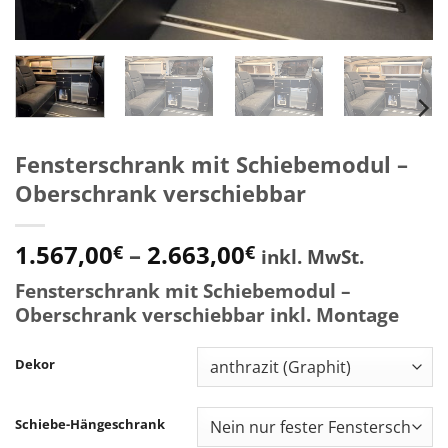
Fensterschrank mit Schiebemodul –
Oberschrank verschiebbar
Preisspanne:
1.567,00
–
2.663,00
€
€
inkl. MwSt.
1.567,00€
Fensterschrank mit Schiebemodul –
bis
Oberschrank verschiebbar inkl. Montage
2.663,00€
Dekor
Schiebe-Hängeschrank