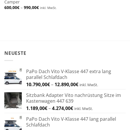
Camper
Preisspanne:
600,00
€
–
990,00
€
inkl. MwSt.
600,00€
bis
990,00€
NEUESTE
PaPo Dach Vito V-Klasse 447 extra lang
parallel Schlafdach
Preisspanne:
10.790,00
€
–
12.890,00
€
inkl. MwSt.
10.790,00€
Sitzbank Adapter Vito nachrüstung Sitze im
bis
Kastenwagen 447 639
12.890,00€
Preisspanne:
1.189,00
€
–
4.274,00
€
inkl. MwSt.
1.189,00€
PaPo Dach Vito V-Klasse 447 lang parallel
bis
Schlafdach
4.274,00€