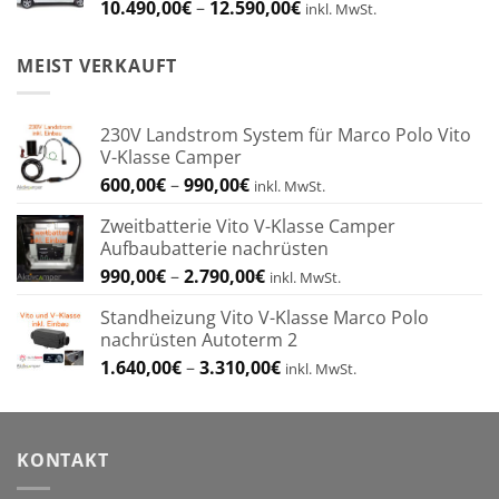
Preisspanne:
10.490,00
€
–
12.590,00
€
inkl. MwSt.
10.490,00€
bis
MEIST VERKAUFT
12.590,00€
230V Landstrom System für Marco Polo Vito
V-Klasse Camper
Preisspanne:
600,00
€
–
990,00
€
inkl. MwSt.
600,00€
Zweitbatterie Vito V-Klasse Camper
bis
Aufbaubatterie nachrüsten
990,00€
Preisspanne:
990,00
€
–
2.790,00
€
inkl. MwSt.
990,00€
Standheizung Vito V-Klasse Marco Polo
bis
nachrüsten Autoterm 2
2.790,00€
Preisspanne:
1.640,00
€
–
3.310,00
€
inkl. MwSt.
1.640,00€
bis
3.310,00€
KONTAKT