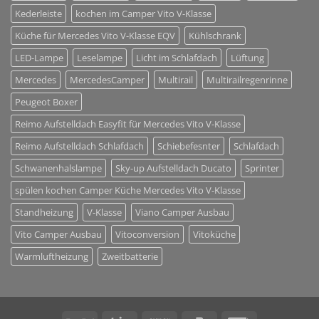
Kederleiste
kochen im Camper Vito V-Klasse
Küche für Mercedes Vito V-Klasse EQV
Kühlschrank
LED-Lampe
Leselampe
Licht im Schlafdach
Lüftung
Mercedes
MercedesCamper
Multirail
Multirailregenrinne
Peugeot Boxer
Reimo Aufstelldach Easyfit für Mercedes Vito V-Klasse
Reimo Aufstelldach Schlafdach
Schiebefesnter
Schlafdach
Schwanenhalslampe
Sky-up Aufstelldach Ducato
Sprinter
spülen kochen Camper Küche Mercedes Vito V-Klasse
Standheizung
V-Klasse
Viano Camper Ausbau
Vito Camper Ausbau
Vitoconversion
Vitoküche
Warmluftheizung
Zweitbatterie