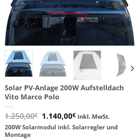
Solar PV-Anlage 200W Aufstelldach
Vito Marco Polo
Ursprünglicher
Aktueller
1.250,00
1.140,00
€
€
inkl. MwSt.
Preis
Preis
200W Solarmodul inkl. Solarregler und
war:
ist:
Montage
1.250,00€
1.140,00€.