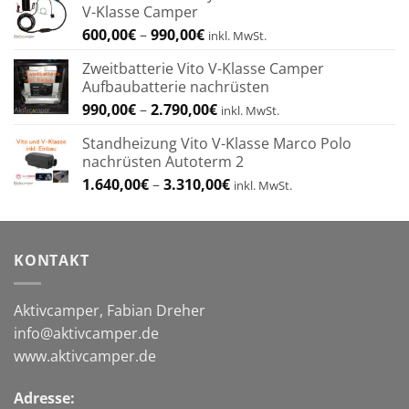
V-Klasse Camper
Preisspanne:
600,00
€
–
990,00
€
inkl. MwSt.
600,00€
Zweitbatterie Vito V-Klasse Camper
bis
Aufbaubatterie nachrüsten
990,00€
Preisspanne:
990,00
€
–
2.790,00
€
inkl. MwSt.
990,00€
Standheizung Vito V-Klasse Marco Polo
bis
nachrüsten Autoterm 2
2.790,00€
Preisspanne:
1.640,00
€
–
3.310,00
€
inkl. MwSt.
1.640,00€
bis
3.310,00€
KONTAKT
Aktivcamper, Fabian Dreher
info@aktivcamper.de
www.aktivcamper.de
Adresse: