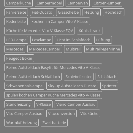
Camperküche
Campermöbel
Campervan
Citroën-Jumper
Fahrerseite
Fiat-Ducato
Glasscheibe
Heizung
Hochdach
Kederleiste
kochen im Camper Vito V-Klasse
Küche für Mercedes Vito V-Klasse EQV
Kühlschrank
LED-Lampe
Leselampe
Licht im Schlafdach
Lüftung
Mercedes
MercedesCamper
Multirail
Multirailregenrinne
Peugeot Boxer
Reimo Aufstelldach Easyfit für Mercedes Vito V-Klasse
Reimo Aufstelldach Schlafdach
Schiebefesnter
Schlafdach
Schwanenhalslampe
Sky-up Aufstelldach Ducato
Sprinter
spülen kochen Camper Küche Mercedes Vito V-Klasse
Standheizung
V-Klasse
Viano Camper Ausbau
Vito Camper Ausbau
Vitoconversion
Vitoküche
Warmluftheizung
Zweitbatterie