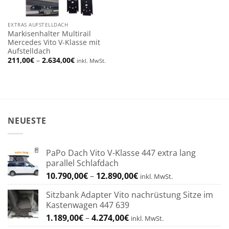
EXTRAS AUFSTELLDACH
Markisenhalter Multirail
Mercedes Vito V-Klasse mit
Aufstelldach
Preisspanne:
211,00
€
–
2.634,00
€
inkl. MwSt.
211,00€
bis
2.634,00€
NEUESTE
PaPo Dach Vito V-Klasse 447 extra lang
parallel Schlafdach
Preisspanne:
10.790,00
€
–
12.890,00
€
inkl. MwSt.
10.790,00€
Sitzbank Adapter Vito nachrüstung Sitze im
bis
Kastenwagen 447 639
12.890,00€
Preisspanne:
1.189,00
€
–
4.274,00
€
inkl. MwSt.
1.189,00€