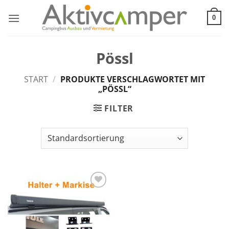
Zum
Inhalt
0
springen
Pössl
START
/
PRODUKTE VERSCHLAGWORTET MIT
„PÖSSL“
FILTER
Add to
wishlist