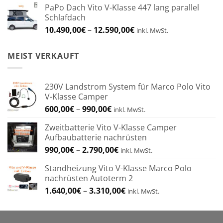
PaPo Dach Vito V-Klasse 447 lang parallel
bis
Schlafdach
4.274,00€
Preisspanne:
10.490,00
€
–
12.590,00
€
inkl. MwSt.
10.490,00€
bis
MEIST VERKAUFT
12.590,00€
230V Landstrom System für Marco Polo Vito
V-Klasse Camper
Preisspanne:
600,00
€
–
990,00
€
inkl. MwSt.
600,00€
Zweitbatterie Vito V-Klasse Camper
bis
Aufbaubatterie nachrüsten
990,00€
Preisspanne:
990,00
€
–
2.790,00
€
inkl. MwSt.
990,00€
Standheizung Vito V-Klasse Marco Polo
bis
nachrüsten Autoterm 2
2.790,00€
Preisspanne:
1.640,00
€
–
3.310,00
€
inkl. MwSt.
1.640,00€
bis
3.310,00€