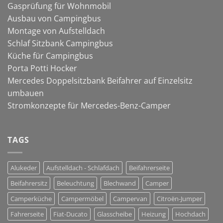
Gasprüfung für Wohnmobil
Ausbau von Campingbus
Montage von Aufstelldach
Schlaf Sitzbank Campingbus
Küche für Campingbus
Porta Potti Hocker
Mercedes Doppelsitzbank Beifahrer auf Einzelsitz
umbauen
Stromkonzepte für Mercedes-Benz-Camper
TAGS
Alukeder
Aufstelldach - Schlafdach
Beifahrerseite
Beifahrersitz
Beleuchtung
Blechwand
Camper
Camperküche
Campermöbel
Campervan
Citroën-Jumper
Fahrerseite
Fiat-Ducato
Glasscheibe
Heizung
Hochdach