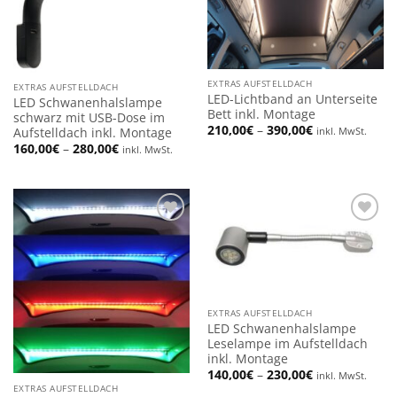
EXTRAS AUFSTELLDACH
EXTRAS AUFSTELLDACH
LED-Lichtband an Unterseite
LED Schwanenhalslampe
Bett inkl. Montage
schwarz mit USB-Dose im
Preisspanne:
210,00
€
–
390,00
€
Aufstelldach inkl. Montage
inkl. MwSt.
210,00€
Preisspanne:
160,00
€
–
280,00
€
inkl. MwSt.
bis
160,00€
390,00€
bis
280,00€
Add to
Add to
wishlist
wishlist
EXTRAS AUFSTELLDACH
LED Schwanenhalslampe
Leselampe im Aufstelldach
inkl. Montage
Preisspanne:
140,00
€
–
230,00
€
inkl. MwSt.
140,00€
EXTRAS AUFSTELLDACH
bis