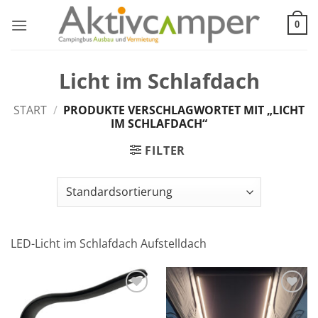
Zum
Inhalt
0
springen
Licht im Schlafdach
START
/
PRODUKTE VERSCHLAGWORTET MIT „LICHT
IM SCHLAFDACH“
FILTER
LED-Licht im Schlafdach Aufstelldach
Add to
Add to
wishlist
wishlist