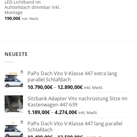
LED-Lichtband im
230,00€
Aufstelldach dimmbar inkl.
Montage
190,00
€
inkl. MwSt.
NEUESTE
PaPo Dach Vito V-Klasse 447 extra lang
parallel Schlafdach
Preisspanne:
10.790,00
€
–
12.890,00
€
inkl. MwSt.
10.790,00€
Sitzbank Adapter Vito nachrüstung Sitze im
bis
Kastenwagen 447 639
12.890,00€
Preisspanne:
1.189,00
€
–
4.274,00
€
inkl. MwSt.
1.189,00€
PaPo Dach Vito V-Klasse 447 lang parallel
bis
Schlafdach
4.274,00€
Preisspanne: