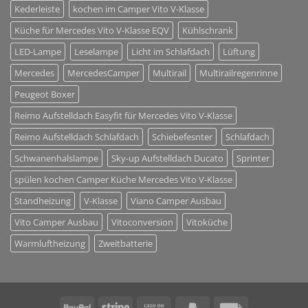
Kederleiste
kochen im Camper Vito V-Klasse
Küche für Mercedes Vito V-Klasse EQV
Kühlschrank
LED-Lampe
Leselampe
Licht im Schlafdach
Lüftung
Mercedes
MercedesCamper
Multirail
Multirailregenrinne
Peugeot Boxer
Reimo Aufstelldach Easyfit für Mercedes Vito V-Klasse
Reimo Aufstelldach Schlafdach
Schiebefesnter
Schlafdach
Schwanenhalslampe
Sky-up Aufstelldach Ducato
Sprinter
spülen kochen Camper Küche Mercedes Vito V-Klasse
Standheizung
V-Klasse
Viano Camper Ausbau
Vito Camper Ausbau
Vitoconversion
Vitoküche
Warmluftheizung
Zweitbatterie
PayPal
Stripe
Cash
PayPal
Rechung