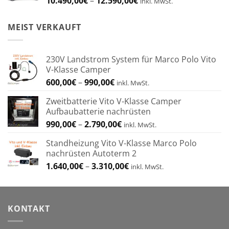
10.490,00
€
–
12.590,00
€
inkl. MwSt.
10.490,00€
bis
MEIST VERKAUFT
12.590,00€
230V Landstrom System für Marco Polo Vito
V-Klasse Camper
Preisspanne:
600,00
€
–
990,00
€
inkl. MwSt.
600,00€
Zweitbatterie Vito V-Klasse Camper
bis
Aufbaubatterie nachrüsten
990,00€
Preisspanne:
990,00
€
–
2.790,00
€
inkl. MwSt.
990,00€
Standheizung Vito V-Klasse Marco Polo
bis
nachrüsten Autoterm 2
2.790,00€
Preisspanne:
1.640,00
€
–
3.310,00
€
inkl. MwSt.
1.640,00€
bis
3.310,00€
KONTAKT