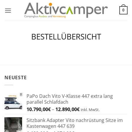
Zum
Inhalt
0
springen
BESTELLÜBERSICHT
NEUESTE
PaPo Dach Vito V-Klasse 447 extra lang
parallel Schlafdach
Preisspanne:
10.790,00
€
–
12.890,00
€
inkl. MwSt.
10.790,00€
Sitzbank Adapter Vito nachrüstung Sitze im
bis
Kastenwagen 447 639
12.890,00€