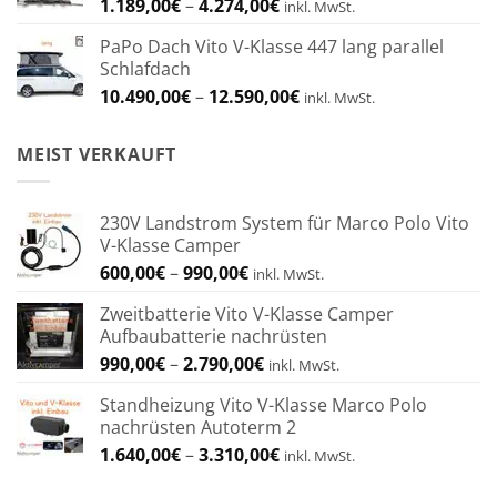
Preisspanne:
1.189,00
€
–
4.274,00
€
inkl. MwSt.
1.189,00€
PaPo Dach Vito V-Klasse 447 lang parallel
bis
Schlafdach
4.274,00€
Preisspanne:
10.490,00
€
–
12.590,00
€
inkl. MwSt.
10.490,00€
bis
MEIST VERKAUFT
12.590,00€
230V Landstrom System für Marco Polo Vito
V-Klasse Camper
Preisspanne:
600,00
€
–
990,00
€
inkl. MwSt.
600,00€
Zweitbatterie Vito V-Klasse Camper
bis
Aufbaubatterie nachrüsten
990,00€
Preisspanne:
990,00
€
–
2.790,00
€
inkl. MwSt.
990,00€
Standheizung Vito V-Klasse Marco Polo
bis
nachrüsten Autoterm 2
2.790,00€
Preisspanne:
1.640,00
€
–
3.310,00
€
inkl. MwSt.
1.640,00€