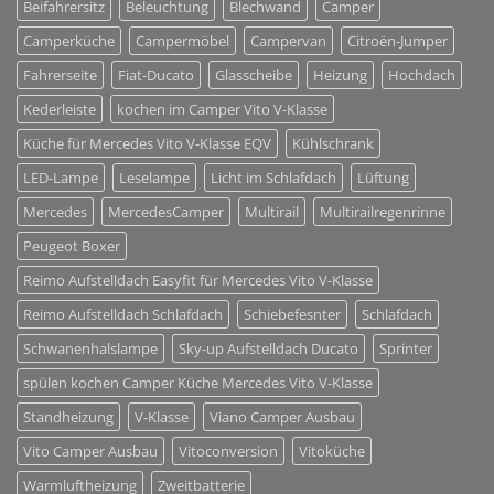
Beifahrersitz
Beleuchtung
Blechwand
Camper
Camperküche
Campermöbel
Campervan
Citroën-Jumper
Fahrerseite
Fiat-Ducato
Glasscheibe
Heizung
Hochdach
Kederleiste
kochen im Camper Vito V-Klasse
Küche für Mercedes Vito V-Klasse EQV
Kühlschrank
LED-Lampe
Leselampe
Licht im Schlafdach
Lüftung
Mercedes
MercedesCamper
Multirail
Multirailregenrinne
Peugeot Boxer
Reimo Aufstelldach Easyfit für Mercedes Vito V-Klasse
Reimo Aufstelldach Schlafdach
Schiebefesnter
Schlafdach
Schwanenhalslampe
Sky-up Aufstelldach Ducato
Sprinter
spülen kochen Camper Küche Mercedes Vito V-Klasse
Standheizung
V-Klasse
Viano Camper Ausbau
Vito Camper Ausbau
Vitoconversion
Vitoküche
Warmluftheizung
Zweitbatterie